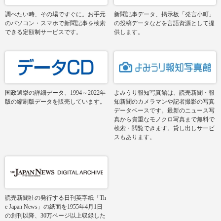
調べたい時、その場ですぐに。お手元
新聞記事データ、掲示板「発言小町」
のパソコン・スマホで新聞記事を検索
の投稿データなどを言語資源として提
できる定額制サービスです。
供します。
国政選挙の詳細データ、1994～2022年
よみうり報知写真館は、読売新聞・報
版の縮刷版データを販売しています。
知新聞のカメラマンや記者撮影の写真
データベースです。最新のニュース写
真から貴重なモノクロ写真まで無料で
検索・閲覧できます。貸し出しサービ
スもあります。
読売新聞社の発行する日刊英字紙「Th
e Japan News」の紙面を1955年4月1日
の創刊以降、30万ページ以上収録した