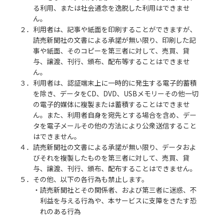
る利用、または社会通念を逸脱した利用はできませ
ん。
２．利用者は、記事や紙面を印刷することができますが、
読売新聞社の文書による承諾が無い限り、印刷した記
事や紙面、そのコピーを第三者に対して、売買、貸
与、譲渡、刊行、頒布、配布等することはできませ
ん。
３．利用者は、認証端末上に一時的に発生する電子的蓄積
を除き、データをCD、DVD、USBメモリーその他一切
の電子的媒体に複製または蓄積することはできませ
ん。また、利用者自身を宛先とする場合を含め、デー
タを電子メールその他の方法により公衆送信すること
はできません。
４．読売新聞社の文書による承諾が無い限り、データおよ
びそれを複製したものを第三者に対して、売買、貸
与、譲渡、刊行、頒布、配布することはできません。
５．その他、以下の各行為も禁止します。
・読売新聞社とその関係者、および第三者に迷惑、不
利益を与える行為や、本サービスに支障をきたす恐
れのある行為