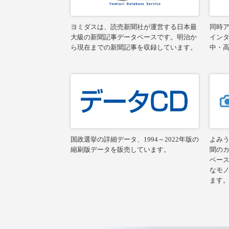
ヨミダスは、読売新聞社が運営する日本最
同時ア
大級の新聞記事データベースです。明治か
イン
ら現在までの新聞記事を収録しています。
中・
国政選挙の詳細データ、1994～2022年版の
よみ
縮刷版データを販売しています。
聞の
ベー
なモ
ます