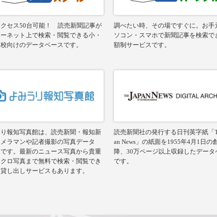
クセス50台可能！ 読売新聞記事が
調べたい時、その場ですぐに。お手
ターネット上で検索・閲覧できる小・
ソコン・スマホで新聞記事を検索で
高校向けのデータベースです。
額制サービスです。
うり報知写真館は、読売新聞・報知新
読売新聞社の発行する日刊英字紙「The
カメラマンや記者撮影の写真データ
an News」の紙面を1955年4月1日
スです。最新のニュース写真から貴重
降、30万ページ以上収録したデータ
ノクロ写真まで無料で検索・閲覧でき
です。
。貸し出しサービスもあります。