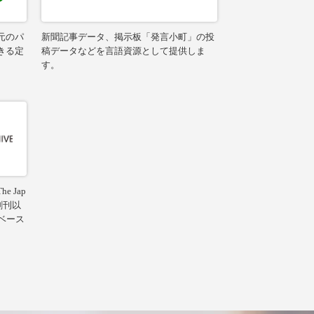
元のパ
新聞記事データ、掲示板「発言小町」の投
きる定
稿データなどを言語資源として提供しま
す。
 Jap
の創刊以
ベース