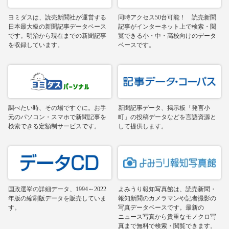
ヨミダスは、読売新聞社が運営する
同時アクセス50台可能！ 読売新聞
日本最大級の新聞記事データベース
記事がインターネット上で検索・閲
です。明治から現在までの新聞記事
覧できる小・中・高校向けのデータ
を収録しています。
ベースです。
調べたい時、その場ですぐに。お手
新聞記事データ、掲示板「発言小
元のパソコン・スマホで新聞記事を
町」の投稿データなどを言語資源と
検索できる定額制サービスです。
して提供します。
国政選挙の詳細データ、1994～2022
よみうり報知写真館は、読売新聞・
年版の縮刷版データを販売していま
報知新聞のカメラマンや記者撮影の
す。
写真データベースです。最新の
ニュース写真から貴重なモノクロ写
真まで無料で検索・閲覧できます。