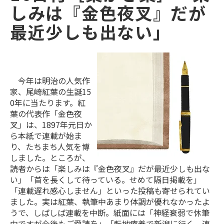
しみは『金色夜叉』だが
最近少しも出ない」
今年は明治の人気作
家、尾崎紅葉の生誕15
0年に当たります。紅
葉の代表作「金色夜
叉」は、1897年元日か
ら本紙で連載が始ま
り、たちまち人気を博
しました。ところが、
読者からは「楽しみは『金色夜叉』だが最近少しも出な
い」「首を長くして待っている。せめて隔日掲載を」
「連載遅れ感心しません」といった投稿も寄せられてい
ました。実は紅葉、執筆中あまり体調が優れなかったよ
うで、しばしば連載を中断。紙面には「神経衰弱で休筆
中ですが今後もご愛読を」「転地療養で新潟に行く。連