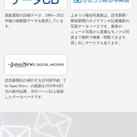
国政選挙の詳細データ、1994～2022
よみうり報知写真館は、読売新聞・
年版の縮刷版データを販売していま
報知新聞のカメラマンや記者撮影の
す。
写真データベースです。最新の
ニュース写真から貴重なモノクロ写
真まで無料で検索・閲覧できます。
貸し出しサービスもあります。
読売新聞社の発行する日刊英字紙「T
he Japan News」の紙面を1955年4月1
日の創刊以降、30万ページ以上収録
したデータベースです。