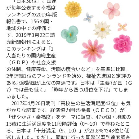
「日本58位」。国連
が毎年公表する幸福度
ランキングの2019年版
報告書で、156の国・
地域の中での評価で
す。2019年3月22日読
売新聞朝刊によると、
このランキングは「1
人当たりの国内総生産
（ＧＤＰ）や社会支援
の体制、健康寿命、汚職の度合いなど」を基準に比較。
2年連続1位のフィンランドを始め、福祉先進国と定評の
ある北欧諸国が上位の常連です。日本は「主要7か国（Ｇ
7）では最も低く」「昨年から四つ順位を下げ」てしま
いました。
2017年4月20日朝刊「高校生の生活満足度43位」も気
がかりな記事です。経済協力開発機構（ＯＥＣＤ）が
「健やかさ・幸福度」をテーマに調査。47か国・地域の
15歳に生活満足度を11段階評価（0～10）で尋ねたとこ
ろ、日本は「十分満足（9、10）」が23.8％で43位と低
迷しました。ただし、同時に行った国際学習到達度調査