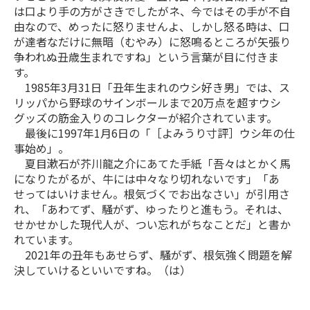
は口より手の方がさきでしたがネ、今ではその手が不自
由なので、めったに怒りませんよ、しかし怒る時は、口
が達者なだけに無暗（むやみ）に怒鳴るところが矢張り
争われぬ丑歳生まれですね」という言葉が目に付きま
す。
1985年3月31日「丑年生まれのウシ好き男」では、ス
リッパから野球のサインボールまで20万点を超すウシ
グッズの筋金入りのコレクターが紹介されています。
最後に1997年1月6日の「［よみうり寸評］ウシ年の仕
事始め」。
夏目漱石が芥川龍之介にあてた手紙「吾々はとかく馬
になりたがるが、牛には中々なり切れないです」「あ
せってはいけません。根気づくでお出なさい」が引用さ
れ、「あわてず、騒がず、ゆったりと進もう。それは、
せかせかした現代人が、つい忘れがちなことだ」と書か
れています。
2021年の丑年もあせらず、騒がず、根気強く問題を解
決していけるといいですね。（は）