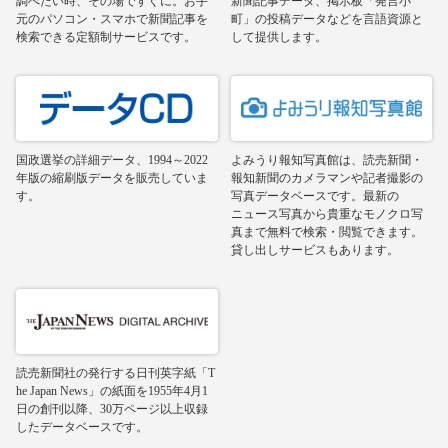
調べたい時、その場ですぐに。お手
新聞記事データ、掲示板「発言小
元のパソコン・スマホで新聞記事を
町」の投稿データなどを言語資源と
検索できる定額制サービスです。
して提供します。
国政選挙の詳細データ、1994～2022
よみうり報知写真館は、読売新聞・
年版の縮刷版データを販売していま
報知新聞のカメラマンや記者撮影の
す。
写真データベースです。最新の
ニュース写真から貴重なモノクロ写
真まで無料で検索・閲覧できます。
貸し出しサービスもあります。
読売新聞社の発行する日刊英字紙「T
he Japan News」の紙面を1955年4月1
日の創刊以降、30万ページ以上収録
したデータベースです。