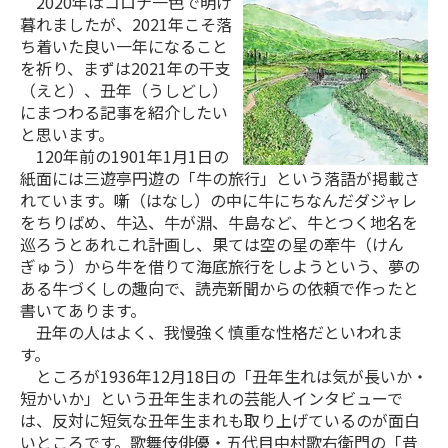
2020年はコロナ一色で明け
暮れましたが、2021年こそ落
ち着いた良い一年になること
を祈り、まずは2021年の干支
（えと）、丑年（うしどし）
にまつわる記事を紹介したい
と思います。
120年前の1901年1月1日の
紙面には三遊亭円遊の「牛の旅行」という落語が掲載さ
れています。噺（はなし）の中に牛にちなんだダジャレ
をちりばめ、牛込、牛が淵、牛島など、牛とつく地名を
巡ろうとあれこれ計画し、果ては空の星の牽牛（けん
ぎゅう）から牛を借りて海底旅行をしようという、夢の
ある牛づくしの趣向で、読売新聞からの依頼で作ったと
書いてあります。
丑年の人はよく、我慢強く慎重な性格だといわれま
す。
ところが1936年12月18日の「丑年生れは気が長いか・
短かいか」という丑年生まれの芸能人インタビューで
は、反対に短気な丑年生まれも取り上げているのが面白
いところです。歌舞伎俳優・五代目中村歌右衛門の「昔