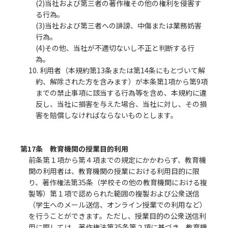
(2)当社および第三者の著作権その他の権利を侵害す
る行為。
(3)当社および第三者への誹謗、中傷または業務妨害
行為。
(4)その他、当社が不適切ないし不正と判断する行
為。
10. 利用者（本規約第13条または第14条にもとづいて解
約、解除された方を含みます）が本条第1項から第9項
までの禁止事項に該当する行為等を含め、本規約に違
反し、当社に損害を与えた場合、当社に対し、その損
害を賠償しなければならないものとします。
第17条 教育機関の授業目的利用
前条第１項から第４項までの規定にかかわらず、教育機
関の利用者は、教育機関の授業における利用目的に限
り、著作権法第35条（学校その他の教育機関における複
製等）第１項で認められた範囲の複製および公衆送信
（学生へのメール送信、オンライン授業での利用など）
を行うことができます。ただし、授業目的の公衆送信利
用に際しては、著作権法第35条第２項に基づき、教育機