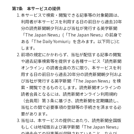
第7条 本サービスの提供
1. 本サービスで検索・閲覧できる記事等の対象範囲は、
利用者が本サービスを利用する日の前日から過去10年
分の読売新聞朝夕刊および当社が発行する英字新聞
「The Japan News」(「The Japan News」の前身で
ある「The Daily Yomiuri」を含みます。以下同じ)と
します。
2. 前項の規定にかかわらず、当社が配信する記事の閲覧
や過去記事検索等を提供する各種サービス「読売新聞
オンライン」の読者会員の方に限り、本サービスを利
用する日の前日から過去20年分の読売新聞朝夕刊およ
び当社が発行する英字新聞「The Japan News」を検
索・閲覧できるものとします。読売新聞オンラインの
読者会員となるには、読売新聞オンライン利用規約
（会員用）第３条に基づき、読売新聞を定期購読し、
当社との間で必要事項の登録等の手続きを済ませる必
要があります。
3. 当社は、本サービスの提供にあたり、読売新聞全国版
もしくは地域版および英字新聞「The Japan News」
の過去全ての記事等が収録されていること、ならび