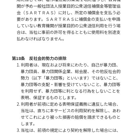
関が予め一般社団法人授業目的公衆送信補償金等管理協
会（ＳＡＲＴＲＡＳ）に対し、所定の補償金を支払う必
要があります。ＳＡＲＴＲＡＳに補償金の支払いを申請
していない教育機関が授業目的の公衆送信利用を行う場
合は、当社に事前の許可を得るとともに使用料を別途支
払わなければなりません。
第18条 反社会的勢力の排除
1. 利用者は、現在および将来にわたり、自己が暴力団、
暴力団員、暴力団関係企業、総会屋、その他反社会的
勢力（以下「暴力団等」といいます）ではないこと、
暴力団等の支配・影響を受けていないこと、暴力団等
を利用せず、暴力団等に利となる行為をしないことを
表明、保証するものとします。
2. 利用者が前項に定める表明保証義務に違反した場合、
当社は、直ちに本サービスの利用契約を解除し、あわ
せてこれにより被った損害の賠償を請求できるものと
します。
3. 当社は、前項の規定により契約を解除した場合には、