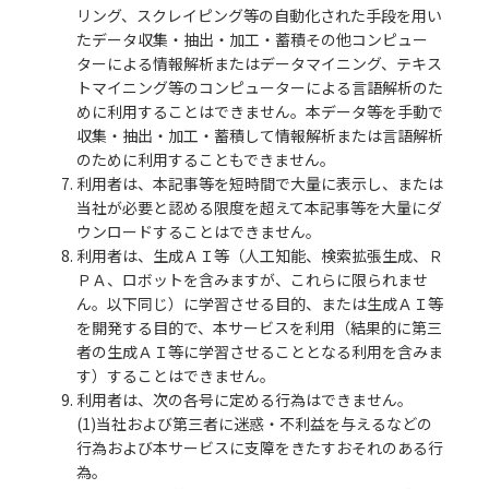
リング、スクレイピング等の自動化された手段を用い
たデータ収集・抽出・加工・蓄積その他コンピュー
ターによる情報解析またはデータマイニング、テキス
トマイニング等のコンピューターによる言語解析のた
めに利用することはできません。本データ等を手動で
収集・抽出・加工・蓄積して情報解析または言語解析
のために利用することもできません。
7. 利用者は、本記事等を短時間で大量に表示し、または
当社が必要と認める限度を超えて本記事等を大量にダ
ウンロードすることはできません。
8. 利用者は、生成ＡＩ等（人工知能、検索拡張生成、Ｒ
ＰＡ、ロボットを含みますが、これらに限られませ
ん。以下同じ）に学習させる目的、または生成ＡＩ等
を開発する目的で、本サービスを利用（結果的に第三
者の生成ＡＩ等に学習させることとなる利用を含みま
す）することはできません。
9. 利用者は、次の各号に定める行為はできません。
(1)当社および第三者に迷惑・不利益を与えるなどの
行為および本サービスに支障をきたすおそれのある行
為。