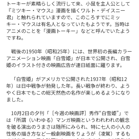
トーキーが素晴らしく流行して来、小鼠を主人公として
『ミツキー・マウス』漫画を描くワルト・デイスニー
君」と触れられていますので、このころすでにミッ
キー・マウスは有名人となっていたもようです。当時は
アニメのことを「漫画トーキー」などと呼んでいたよう
ですね。
戦後の1950年（昭和25年）には、世界初の長編カラー
アニメーション映画「白雪姫」が日本で公開され、白雪
姫のイラスト付きの映画広告が連日紙面に躍ります。
「白雪姫」がアメリカで公開された1937年（昭和12
年）は日中戦争が勃発した年。長い戦争が終わり、よう
やく日本でもこの総天然色の名作が楽しめるようになり
ました。
10月2日の夕刊「［今週の映画評］秀作“白雪姫”」で
は「所謂（いわゆる）マンガ映画というわれわれの観念
を破る演出のうまさは随所にみられ、特に七人の小人の
性格の描き方など一般劇映画をりょうが（凌駕）するも