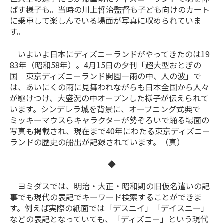
ばす様子も。当時の川上哲治監督も子ども向けのカート
に乗車して楽しんでいる場面が写真に収められていま
す。
いよいよ日本にディズニーランドがやってきたのは19
83年（昭和58年）。4月15日の夕刊「超大型おとぎの
国 東京ディズニーランド開園―雨の中、人の波」で
は、あいにくの雨に見舞われながらも日本全国から人々
が駆けつけ、大盛況の中オープンした様子が伝えられて
います。シンデレラ城を背景に、オープニング式典で
ミッキーマウスらキャラクターが勢ぞろいで踊る場面の
写真も掲載され、現在まで40年にわたる東京ディズニー
ランドの歴史の船出が記録されています。（真）
◆
ヨミダスでは、明治・大正・昭和期の旧仮名遣いの記
事でも現代の表記でキーワード検索することができま
す。例えば実際の紙面では「デスニイ」「デイスニー」
などの表記となっていても、「ディズニー」という現代