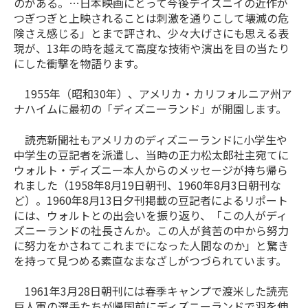
のがある。…日本映画にとって今後デイズニイの近作が
つぎつぎと上映されることは刺激を通りこして壊滅の危
険さえ感じる」とまで評され、少々大げさにも思える表
現が、13年の時を越えて高度な技術や演出を目の当たり
にした衝撃を物語ります。
1955年（昭和30年）、アメリカ・カリフォルニア州ア
ナハイムに最初の「ディズニーランド」が開園します。
読売新聞社もアメリカのディズニーランドに小学生や
中学生の豆記者を派遣し、当時の正力松太郎社主宛てに
ウォルト・ディズニー本人からのメッセージが持ち帰ら
れました（1958年8月19日朝刊、1960年8月3日朝刊な
ど）。1960年8月13日夕刊掲載の豆記者によるリポート
には、ウォルトとの出会いを振り返り、「この人がディ
ズニーランドの社長さんか。この人が貧苦の中から努力
に努力をかさねてこれまでになった人間なのか」と驚き
を持って見つめる素直なまなざしがつづられています。
1961年3月28日朝刊には春季キャンプで渡米した読売
巨人軍の選手たちが帰国前にディズニーランドで羽を伸