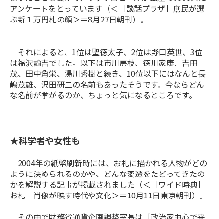
アンケートをとっています（＜［談話プラザ］庶民が選
ぶ新１万円札の顔＞＝8月27日朝刊）。
それによると、1位は聖徳太子、2位は野口英世、3位
は福沢諭吉でした。以下は市川房枝、徳川家康、吉田
茂、田中角栄、湯川秀樹と続き、10位以下にはなんと長
嶋茂雄、沢田研二の名前もあったそうです。今ならどん
な名前が挙がるのか、ちょっと気になるところです。
★科学者や女性も
2004
年の紙幣刷新時には、お札に描かれる人物がどの
ように決められるのかや、どんな変遷をたどってきたの
かを解説する記事が掲載されました（＜［ワイド時典］
お札 肖像が映す時代や文化＞＝
10
月
11
日東京朝刊）。
その中で財務省通貨企画調整室長は「政治家中心で来