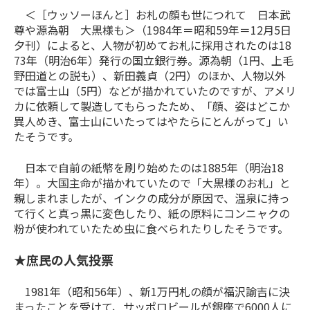
＜［ウッソーほんと］お札の顔も世につれて 日本武
尊や源為朝 大黒様も＞（
1984
年＝昭和
59
年＝
12
月
5
日
夕刊）によると、人物が初めてお札に採用されたのは
18
73
年（明治
6
年）発行の国立銀行券。源為朝（
1
円、上毛
野田道との説も）、新田義貞（
2
円）のほか、人物以外
では富士山（
5
円）などが描かれていたのですが、アメリ
カに依頼して製造してもらったため、「顔、姿はどこか
異人めき、富士山にいたってはやたらにとんがって」い
たそうです。
日本で自前の紙幣を刷り始めたのは1885年（明治18
年）。大国主命が描かれていたので「大黒様のお札」と
親しまれましたが、インクの成分が原因で、温泉に持っ
て行くと真っ黒に変色したり、紙の原料にコンニャクの
粉が使われていたため虫に食べられたりしたそうです。
★庶民の人気投票
1981年（昭和56年）、新1万円札の顔が福沢諭吉に決
まったことを受けて、サッポロビールが銀座で6000人に