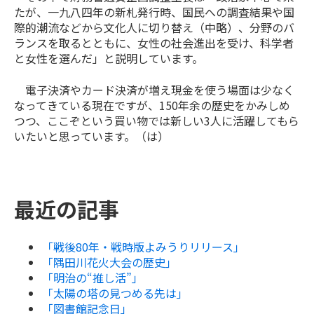
たが、一九八四年の新札発行時、国民への調査結果や国
際的潮流などから文化人に切り替え（中略）、分野のバ
ランスを取るとともに、女性の社会進出を受け、科学者
と女性を選んだ」と説明しています。
電子決済やカード決済が増え現金を使う場面は少なく
なってきている現在ですが、
150
年余の歴史をかみしめ
つつ、ここぞという買い物では新しい
3
人に活躍してもら
いたいと思っています。（は）
最近の記事
「戦後80年・戦時版よみうりリリース｣
「隅田川花火大会の歴史｣
「明治の“推し活”｣
「太陽の塔の見つめる先は｣
「図書館記念日｣