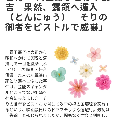
吉 果然、露領へ遁入
（とんにゅう） そりの
御者をピストルで威嚇」
岡田嘉子は大正から
昭和へかけて美貌と演
技力で一世を風靡（ふ
うび）した映画・舞台
俳優。恋人の左翼演出
家とソ連へ亡命した事
件は、芸能スキャンダ
ルどころでない衝撃を
社会に与えました。そ
りの御者をピストルで脅して吹雪の樺太国境線を突破す
るという、映画顔負けのドラマチックな逃避行。最初は
「失踪」と報じられましたが、間もなく亡命と判明し、