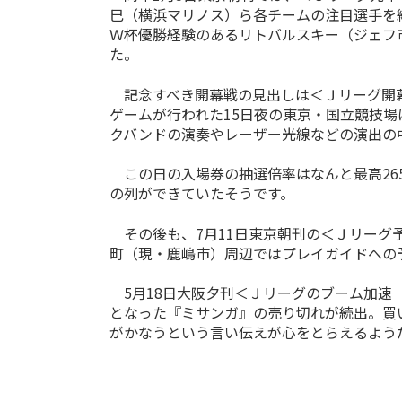
巳（横浜マリノス）ら各チームの注目選手を
Ｗ杯優勝経験のあるリトバルスキー（ジェフ
た。
記念すべき開幕戦の見出しは＜Ｊリーグ開幕
ゲームが行われた15日夜の東京・国立競技
クバンドの演奏やレーザー光線などの演出の
この日の入場券の抽選倍率はなんと最高26
の列ができていたそうです。
その後も、7月11日東京朝刊の＜Ｊリーグ
町（現・鹿嶋市）周辺ではプレイガイドへの
5月18日大阪夕刊＜Ｊリーグのブーム加速
となった『ミサンガ』の売り切れが続出。買
がかなうという言い伝えが心をとらえるよう