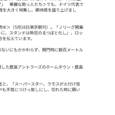
グ」 華麗な助っ人たち＞でも、ドイツ代表で
戦を大きく特集し、期待感を盛り上げまし
ゆ＞（5月16日東京朝刊）。「Ｊリーグ開幕
ーに、スタンドは熱狂のるつぼと化し」、ロッ
合を伝えています。
はないにもかかわらず、開門時に数百メートル
勝した鹿島アントラーズのホームタウン・鹿島
ると、「スーパースター、ラモスが火付け役
中も手首につけっ放しにし、切れた時に願い