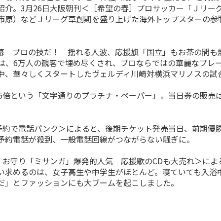
紹介。3月26日大阪朝刊＜［希望の春］プロサッカー「Ｊリー
市原）などＪリーグ草創期を盛り上げた海外トップスターの参
 プロの技だ！ 揺れる人波、応援旗「国立」もお茶の間も燃
場は、6万人の観客で埋め尽くされ、プロならではの華麗なプレ
中、華々しくスタートしたヴェルディ川崎対横浜マリノスの試
5倍という「文字通りのプラチナ・ペーパー」。当日券の販売
予約で電話パンク＞によると、後期チケット発売当日、前期優
予約電話が殺到、一般電話回線がつながらない騒ぎに。
 お守り「ミサンガ」爆発的人気 応援歌のCDも大売れ＞によ
い求めるのは、女子高生や中学生がほとんど。寝ていても入浴
だ」とファッションにも大ブームを起こしました。