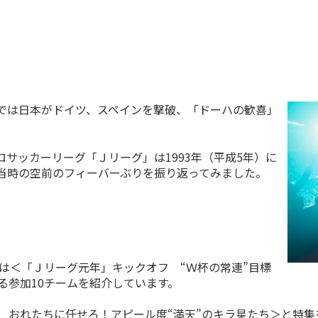
では日本がドイツ、スペインを撃破、「ドーハの歓喜」
サッカーリーグ「Ｊリーグ」は1993年（平成5年）に
で当時の空前のフィーバーぶりを振り返ってみました。
は＜「Ｊリーグ元年」キックオフ “Ｗ杯の常連”目標
る参加10チームを紹介しています。
 おれたちに任せろ！アピール度“満天”のキラ星たち＞と特集