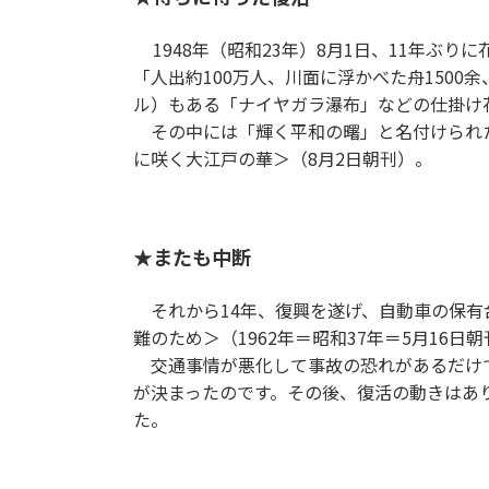
1948年（昭和23年）8月1日、11年
「人出約100万人、川面に浮かべた舟1500
ル）もある「ナイヤガラ瀑布」などの仕掛け
その中には「輝く平和の曙」と名付けられた
に咲く大江戸の華＞（8月2日朝刊）。
★またも中断
それから14年、復興を遂げ、自動車の保有
難のため＞（1962年＝昭和37年＝5月16日
交通事情が悪化して事故の恐れがあるだけで
が決まったのです。その後、復活の動きはあり
た。