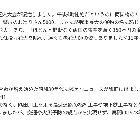
ぶりに花火大会が復活しました。午後4時開始だというのに両国橋の
余、警戒のお巡りさん5000、まさに終戦来最大の催物の名に恥
花火もあり、「ほとんど間断なく両国の夜空を焼く350万円の
仕掛け花火を眺め、涙ぐむ老花火師の姿もありました＜11年ぶ
台数が増え始めた昭和30年代に残念なニュースが紙面に出ま
朝刊）。
なく、隅田川上を走る高速道路の橋桁工事や地下鉄工事など
ましたが、交通や火災予防の観点から実現せず、再開は1978