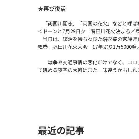
★再び復活
「両国川開き」「両国の花火」などと呼ばれ
＜ドーンと7月29日夕 隅田川花火決まる／東
当日は、復活を待ちわびた浴衣姿の家族連れな
絵巻 隅田川花火大会 17年ぶり1万5000発
戦争や交通事情の悪化だけでなく、コロナ
て眺める夜空の大輪はまた一味違うかもしれ
最近の記事