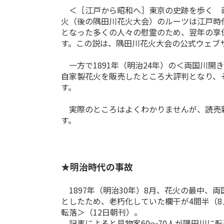
＜［江戸から昭和へ］東京の史跡を歩く 両国
火（後の隅田川花火大会）のルーツは江戸時代
となった多くの人々の慰霊のため、翌年の享保
す。この説は、隅田川花火大会の公式ウェブ
一方で1891年（明治24年）の＜両国川開き
自家製花火を販売したところ大評判となり、
す。
実際のところはよくわかりませんが、読売新
す。
★明治時代の事故
1897年（明治30年）8月、花火の最中、
としたため、老朽化していた欄干が4間半（
転落＞（12日朝刊）。
記事によると見物客60～70人が隅田川に転