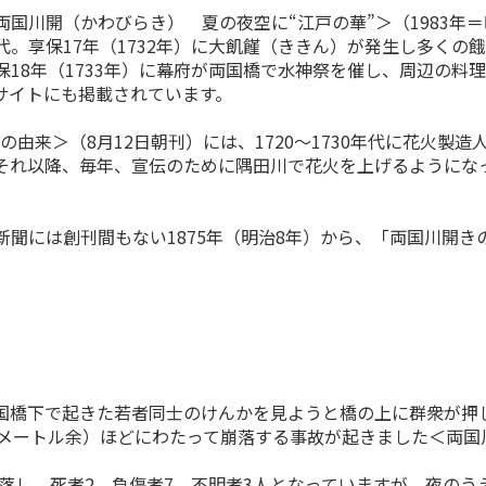
川開（かわびらき） 夏の夜空に“江戸の華”＞（1983年＝昭
。享保17年（1732年）に大飢饉（ききん）が発生し多くの
18年（1733年）に幕府が両国橋で水神祭を催し、周辺の料
サイトにも掲載されています。
の由来＞（8月12日朝刊）には、1720～1730年代に花火
それ以降、毎年、宣伝のために隅田川で花火を上げるようにな
聞には創刊間もない1875年（明治8年）から、「両国川開き
両国橋下で起きた若者同士のけんかを見ようと橋の上に群衆が
8メートル余）ほどにわたって崩落する事故が起きました＜両国
落し、死者2、負傷者7、不明者3人となっていますが、夜の