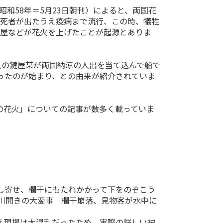
和58年＝5月23日朝刊）によると、両国花
餓死者が出たうえ疫病まで流行、この時、犠牲
理屋などが花火を上げたことが起源とありま
製造人の鍵屋某が両国納涼の人出を当て込んで船で
ったのが始まり、との由来が紹介されていま
の花火」についての記事が数多く載っていま
押し寄せ、欄干にもたれかかって下をのぞこう
川開きの大変事 欄干崩落、見物客が水中に
うえ現場は大混乱だったため、実際の詳しい被