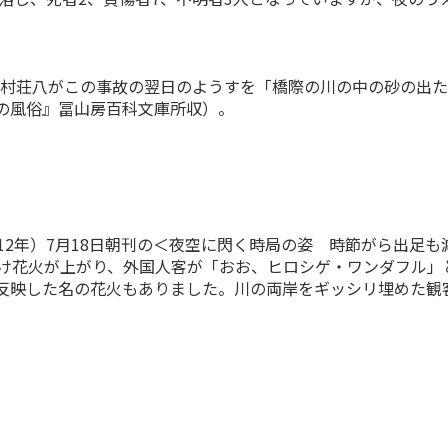
の木村荘八がこの事故の翌日のようすを「橋際の川の中の砂の出
の風俗』冨山房百科文庫所収）。
12年）7月18日朝刊の＜夜空に閃く時局の姿 時節がら出足
掛け花火が上がり、外国人客が「おお、ヒロシゲ・ワンダフル」
映した名の花火もありました。川の両岸をギッシリ埋めた観客