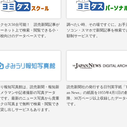
クセス50台可能！ 読売新聞記事が
調べたい時、その場ですぐに。お手
ターネット上で検索・閲覧できる小・
ソコン・スマホで新聞記事を検索で
高校向けのデータベースです。
額制サービスです。
うり報知写真館は、読売新聞・報知新
読売新聞社の発行する日刊英字紙「The
カメラマンや記者撮影の写真データ
an News」の紙面を1955年4月1日
スです。最新のニュース写真から貴重
降、30万ページ以上収録したデータ
ノクロ写真まで無料で検索・閲覧でき
です。
。貸し出しサービスもあります。